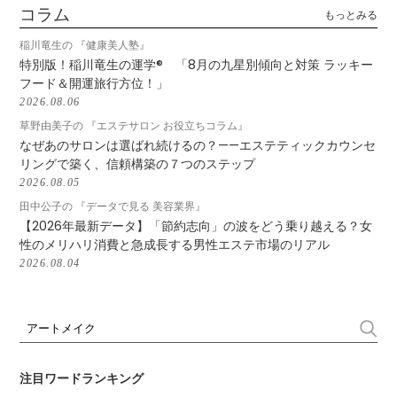
コラム
もっとみる
稲川竜生の 『健康美人塾』
特別版！稲川竜生の運学® 「8月の九星別傾向と対策 ラッキー
フード＆開運旅行方位！」
2026.08.06
草野由美子の 『エステサロン お役立ちコラム』
なぜあのサロンは選ばれ続けるの？——エステティックカウンセ
リングで築く、信頼構築の７つのステップ
2026.08.05
田中公子の 『データで見る 美容業界』
【2026年最新データ】「節約志向」の波をどう乗り越える？女
性のメリハリ消費と急成長する男性エステ市場のリアル
2026.08.04
注目ワードランキング