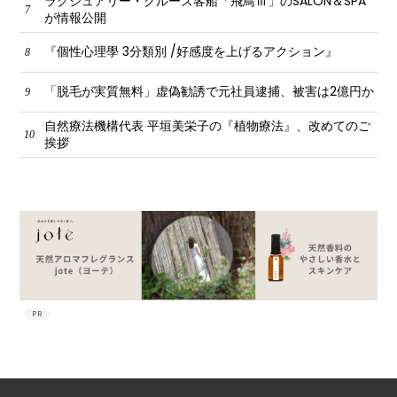
ラグジュアリー・クルーズ客船「飛鳥Ⅲ」のSALON＆SPA
7
が情報公開
『個性心理學 3分類別 /好感度を上げるアクション』
8
「脱毛が実質無料」虚偽勧誘で元社員逮捕、被害は2億円か
9
自然療法機構代表 平垣美栄子の『植物療法』、改めてのご
10
挨拶
PR