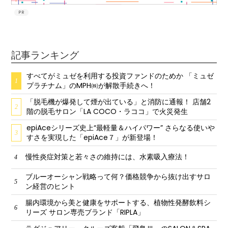
PR
記事ランキング
すべてがミュゼを利用する投資ファンドのためか 「ミュゼ
1
プラチナム」のMPH㈱が解散手続きへ！
「脱毛機が爆発して煙が出ている」と消防に通報！ 店舗2
2
階の脱毛サロン「LA COCO・ラココ」で火災発生
epiAceシリーズ史上“最軽量＆ハイパワー” さらなる使いや
3
すさを実現した「epiAce７」が新登場！
慢性炎症対策と若々さの維持には、水素吸入療法！
4
ブルーオーシャン戦略って何？価格競争から抜け出すサロ
5
ン経営のヒント
腸内環境から美と健康をサポートする、植物性発酵飲料シ
6
リーズ サロン専売ブランド「RIPLA」