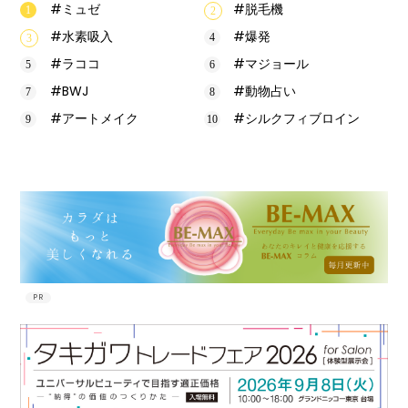
#ミュゼ
#脱毛機
#水素吸入
#爆発
#ラココ
#マジョール
#BWJ
#動物占い
#アートメイク
#シルクフィブロイン
PR