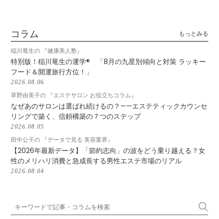
コラム
もっとみる
稲川竜生の 『健康美人塾』
特別版！稲川竜生の運学® 「8月の九星別傾向と対策 ラッキー
フード＆開運旅行方位！」
2026.08.06
草野由美子の 『エステサロン お役立ちコラム』
なぜあのサロンは選ばれ続けるの？——エステティックカウンセ
リングで築く、信頼構築の７つのステップ
2026.08.05
田中公子の 『データで見る 美容業界』
【2026年最新データ】「節約志向」の波をどう乗り越える？女
性のメリハリ消費と急成長する男性エステ市場のリアル
2026.08.04