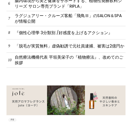
腸内環境から美と健康をサポートする、植物性発酵飲料シ
6
リーズ サロン専売ブランド「RIPLA」
ラグジュアリー・クルーズ客船「飛鳥Ⅲ」のSALON＆SPA
7
が情報公開
『個性心理學 3分類別 /好感度を上げるアクション』
8
「脱毛が実質無料」虚偽勧誘で元社員逮捕、被害は2億円か
9
自然療法機構代表 平垣美栄子の『植物療法』、改めてのご
10
挨拶
PR