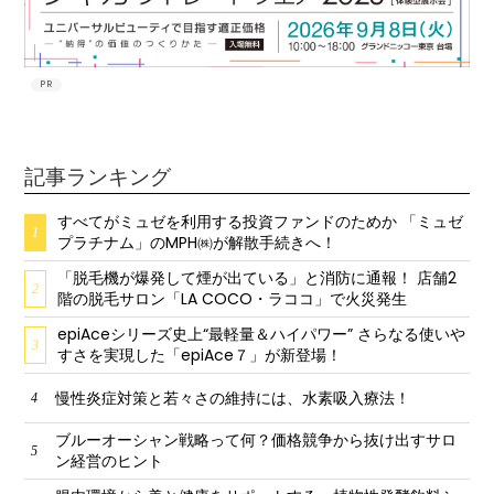
PR
記事ランキング
すべてがミュゼを利用する投資ファンドのためか 「ミュゼ
1
プラチナム」のMPH㈱が解散手続きへ！
「脱毛機が爆発して煙が出ている」と消防に通報！ 店舗2
2
階の脱毛サロン「LA COCO・ラココ」で火災発生
epiAceシリーズ史上“最軽量＆ハイパワー” さらなる使いや
3
すさを実現した「epiAce７」が新登場！
慢性炎症対策と若々さの維持には、水素吸入療法！
4
ブルーオーシャン戦略って何？価格競争から抜け出すサロ
5
ン経営のヒント