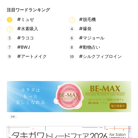
注目ワードランキング
#ミュゼ
#脱毛機
#水素吸入
#爆発
#ラココ
#マジョール
#BWJ
#動物占い
#アートメイク
#シルクフィブロイン
PR