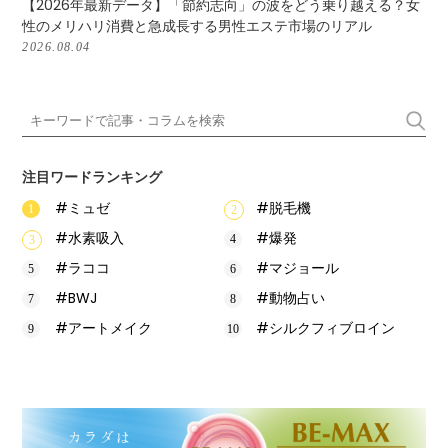
【2026年最新データ】「節約志向」の波をどう乗り越える？女
性のメリハリ消費と急成長する男性エステ市場のリアル
2026.08.04
注目ワードランキング
#ミュゼ
#脱毛機
#水素吸入
#爆発
#ラココ
#マジョール
#BWJ
#動物占い
#アートメイク
#シルクフィブロイン