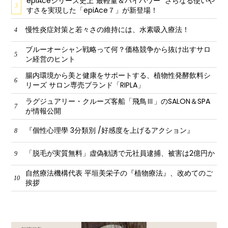
epiAceシリーズ史上“最軽量＆ハイパワー” さらなる使いや
3
すさを実現した「epiAce７」が新登場！
慢性炎症対策と若々さの維持には、水素吸入療法！
4
ブルーオーシャン戦略って何？価格競争から抜け出すサロ
5
ン経営のヒント
腸内環境から美と健康をサポートする、植物性発酵飲料シ
6
リーズ サロン専売ブランド「RIPLA」
ラグジュアリー・クルーズ客船「飛鳥Ⅲ」のSALON＆SPA
7
が情報公開
『個性心理學 3分類別 /好感度を上げるアクション』
8
「脱毛が実質無料」虚偽勧誘で元社員逮捕、被害は2億円か
9
自然療法機構代表 平垣美栄子の『植物療法』、改めてのご
10
挨拶