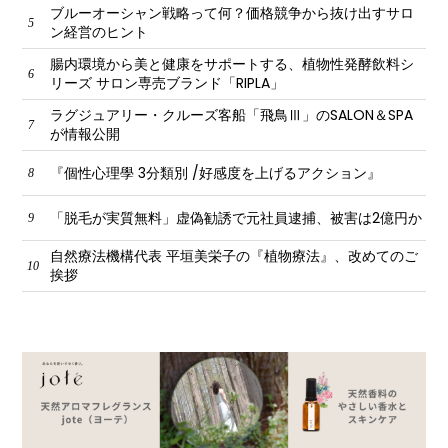
ブルーオーシャン戦略って何？価格競争から抜け出すサロ
5
ン経営のヒント
腸内環境から美と健康をサポートする、植物性発酵飲料シ
6
リーズ サロン専売ブランド「RIPLA」
ラグジュアリー・クルーズ客船「飛鳥Ⅲ」のSALON＆SPA
7
が情報公開
『個性心理學 3分類別 /好感度を上げるアクション』
8
「脱毛が実質無料」虚偽勧誘で元社員逮捕、被害は2億円か
9
自然療法機構代表 平垣美栄子の『植物療法』、改めてのご
10
挨拶