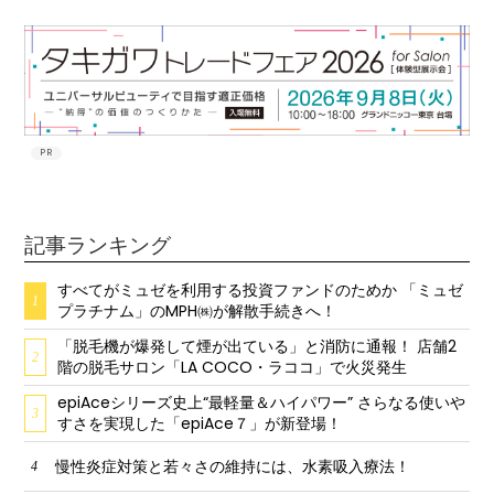
PR
記事ランキング
すべてがミュゼを利用する投資ファンドのためか 「ミュゼ
1
プラチナム」のMPH㈱が解散手続きへ！
「脱毛機が爆発して煙が出ている」と消防に通報！ 店舗2
2
階の脱毛サロン「LA COCO・ラココ」で火災発生
epiAceシリーズ史上“最軽量＆ハイパワー” さらなる使いや
3
すさを実現した「epiAce７」が新登場！
慢性炎症対策と若々さの維持には、水素吸入療法！
4