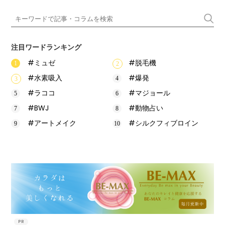
注目ワードランキング
#ミュゼ
#脱毛機
#水素吸入
#爆発
#ラココ
#マジョール
#BWJ
#動物占い
#アートメイク
#シルクフィブロイン
PR