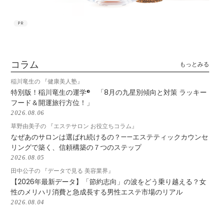
PR
コラム
もっとみる
稲川竜生の 『健康美人塾』
特別版！稲川竜生の運学® 「8月の九星別傾向と対策 ラッキー
フード＆開運旅行方位！」
2026.08.06
草野由美子の 『エステサロン お役立ちコラム』
なぜあのサロンは選ばれ続けるの？——エステティックカウンセ
リングで築く、信頼構築の７つのステップ
2026.08.05
田中公子の 『データで見る 美容業界』
【2026年最新データ】「節約志向」の波をどう乗り越える？女
性のメリハリ消費と急成長する男性エステ市場のリアル
2026.08.04