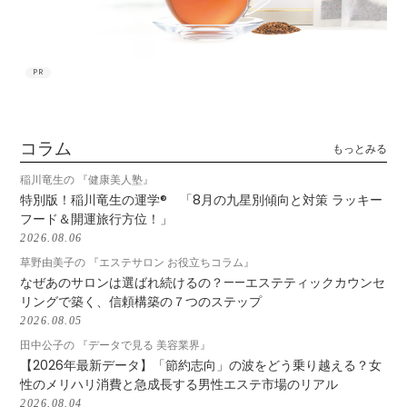
PR
コラム
もっとみる
稲川竜生の 『健康美人塾』
特別版！稲川竜生の運学® 「8月の九星別傾向と対策 ラッキー
フード＆開運旅行方位！」
2026.08.06
草野由美子の 『エステサロン お役立ちコラム』
なぜあのサロンは選ばれ続けるの？——エステティックカウンセ
リングで築く、信頼構築の７つのステップ
2026.08.05
田中公子の 『データで見る 美容業界』
【2026年最新データ】「節約志向」の波をどう乗り越える？女
性のメリハリ消費と急成長する男性エステ市場のリアル
2026.08.04