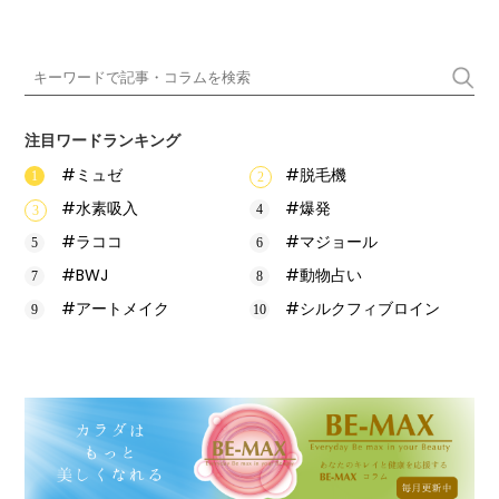
注目ワードランキング
#ミュゼ
#脱毛機
#水素吸入
#爆発
#ラココ
#マジョール
#BWJ
#動物占い
#アートメイク
#シルクフィブロイン