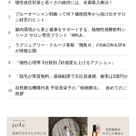
慢性炎症対策と若々さの維持には、水素吸入療法！
4
ブルーオーシャン戦略って何？価格競争から抜け出すサロ
5
ン経営のヒント
腸内環境から美と健康をサポートする、植物性発酵飲料シ
6
リーズ サロン専売ブランド「RIPLA」
ラグジュアリー・クルーズ客船「飛鳥Ⅲ」のSALON＆SPA
7
が情報公開
『個性心理學 3分類別 /好感度を上げるアクション』
8
「脱毛が実質無料」虚偽勧誘で元社員逮捕、被害は2億円か
9
自然療法機構代表 平垣美栄子の『植物療法』、改めてのご
10
挨拶