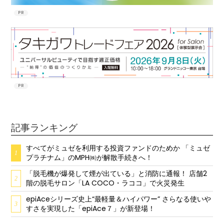
PR
PR
記事ランキング
すべてがミュゼを利用する投資ファンドのためか 「ミュゼ
1
プラチナム」のMPH㈱が解散手続きへ！
「脱毛機が爆発して煙が出ている」と消防に通報！ 店舗2
2
階の脱毛サロン「LA COCO・ラココ」で火災発生
epiAceシリーズ史上“最軽量＆ハイパワー” さらなる使いや
3
すさを実現した「epiAce７」が新登場！