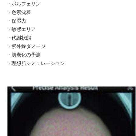
・ポルフェリン
・色素沈着
・保湿力
・敏感エリア
・代謝状態
・紫外線ダメージ
・肌老化の予測
・理想肌シミュレーション