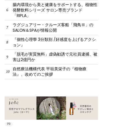
腸内環境から美と健康をサポートする、植物性
発酵飲料シリーズ サロン専売ブランド
6
「RIPLA」
ラグジュアリー・クルーズ客船「飛鳥Ⅲ」の
7
SALON＆SPAが情報公開
『個性心理學 3分類別 /好感度を上げるアクシ
8
ョン』
「脱毛が実質無料」虚偽勧誘で元社員逮捕、被
9
害は2億円か
自然療法機構代表 平垣美栄子の『植物療
10
法』、改めてのご挨拶
PR