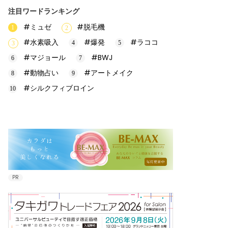
注目ワードランキング
#ミュゼ
#脱毛機
#水素吸入
#爆発
#ラココ
#マジョール
#BWJ
#動物占い
#アートメイク
#シルクフィブロイン
PR