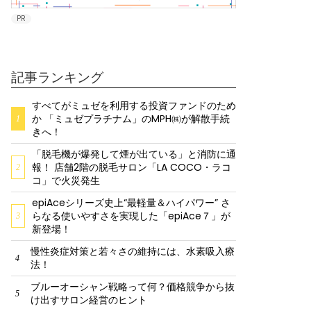
PR
記事ランキング
すべてがミュゼを利用する投資ファンドのため
か 「ミュゼプラチナム」のMPH㈱が解散手続
1
きへ！
「脱毛機が爆発して煙が出ている」と消防に通
報！ 店舗2階の脱毛サロン「LA COCO・ラコ
2
コ」で火災発生
epiAceシリーズ史上“最軽量＆ハイパワー” さ
らなる使いやすさを実現した「epiAce７」が
3
新登場！
慢性炎症対策と若々さの維持には、水素吸入療
4
法！
ブルーオーシャン戦略って何？価格競争から抜
5
け出すサロン経営のヒント